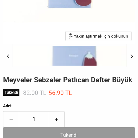
Yakınlaştırmak için dokunun
Meyveler Sebzeler Patlıcan Defter Büyük
Orijinal Fiyat
Mevcut fiyat
82.00 TL
56.90 TL
Tükendi
Adet
Tükendi