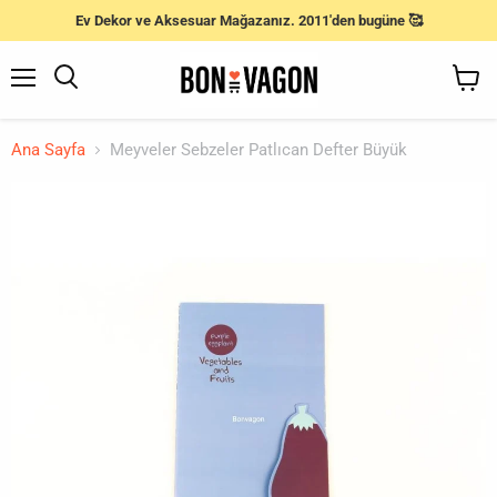
Ev Dekor ve Aksesuar Mağazanız. 2011'den bugüne 🥰
Menü
Ara
Sepeti
Gör
Ana Sayfa
Meyveler Sebzeler Patlıcan Defter Büyük