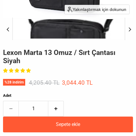
Yakınlaştırmak için dokunun
Lexon Marta 13 Omuz / Sırt Çantası
Siyah
Orijinal Fiyat
Mevcut fiyat
4,205.40 TL
3,044.40 TL
%
28
indirim
Adet
Sepete ekle