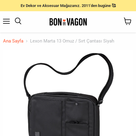
Ev Dekor ve Aksesuar Mağazanız. 2011'den bugüne 🥰
Menü
Ara
Sepeti
Gör
Ana Sayfa
Lexon Marta 13 Omuz / Sırt Çantası Siyah